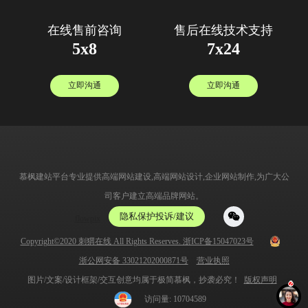
在线售前咨询
售后在线技术支持
5x8
7x24
立即沟通
立即沟通
慕枫建站平台专业提供高端网站建设,高端网站设计,企业网站制作,为广大公
司客户建立高端品牌网站。
隐私保护投诉/建议
flowpix
Copyright©2020 刺猬在线 All Rights Reserves. 浙ICP备15047023号
浙公网安备 33021202000871号
营业执照
图片/文案/设计框架/交互创意均属于极简慕枫，抄袭必究！
版权声明
访问量: 10704589